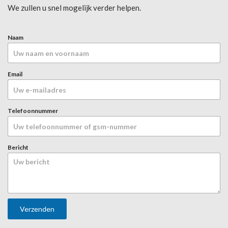
We zullen u snel mogelijk verder helpen.
Naam
Email
Telefoonnummer
N
Bericht
a
a
m
*
*
Verzenden